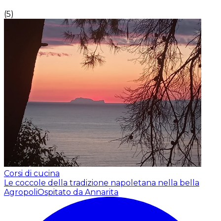
(
5
)
Corsi di cucina
Le coccole della tradizione napoletana nella bella
Agropoli
Ospitato da Annarita