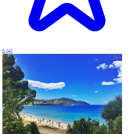
5
(
4
)