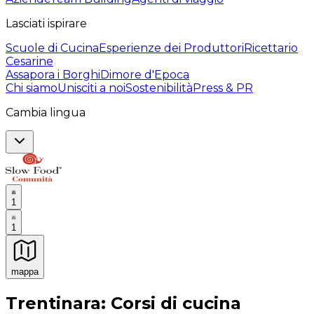
Lasciati ispirare
Scuole di Cucina
Esperienze dei Produttori
Ricettario
Cesarine
Assapora i Borghi
Dimore d'Epoca
Chi siamo
Unisciti a noi
Sostenibilità
Press & PR
Cambia lingua
1
1
mappa
Esperienze culinarie indimenticabili: Esperienze gastro
Trentinara: Corsi di cucina