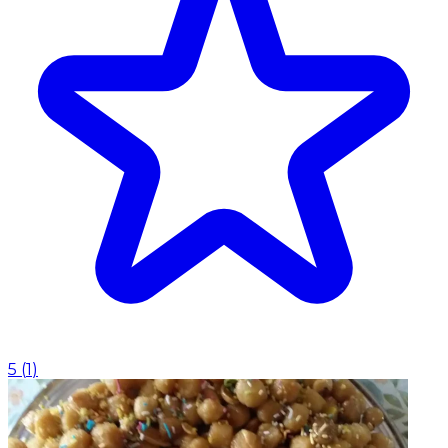
5
(
1
)