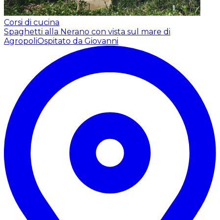
Corsi di cucina
Spaghetti alla Nerano con vista sul mare di
Agropoli
Ospitato da Giovanni