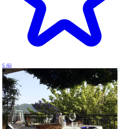
5
(
6
)