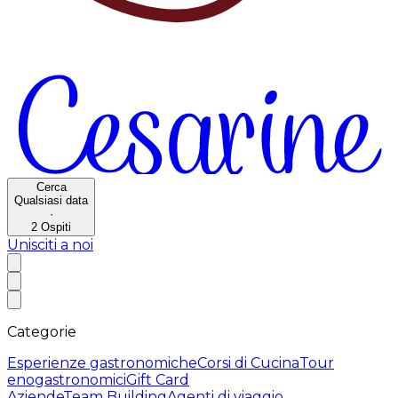
Cerca
Qualsiasi data
·
2
Ospiti
Unisciti a noi
Categorie
Esperienze gastronomiche
Corsi di Cucina
Tour
enogastronomici
Gift Card
Aziende
Team Building
Agenti di viaggio