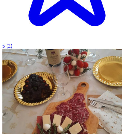
5
(
2
)