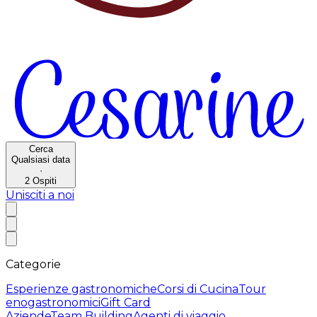
Cerca
Qualsiasi data
·
2
Ospiti
Unisciti a noi
Categorie
Esperienze gastronomiche
Corsi di Cucina
Tour
enogastronomici
Gift Card
Aziende
Team Building
Agenti di viaggio