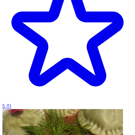
5
(
1
)