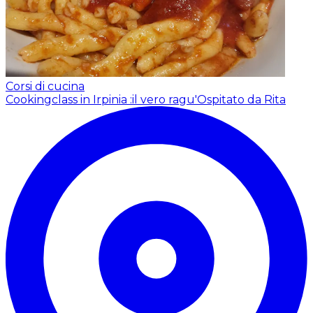
Corsi di cucina
Cookingclass in Irpinia :il vero ragu'
Ospitato da Rita