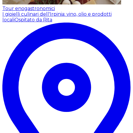
Tour enogastronomici
I gioielli culinari dell'Irpinia: vino, olio e prodotti
locali
Ospitato da Rita