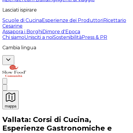
Lasciati ispirare
Scuole di Cucina
Esperienze dei Produttori
Ricettario
Cesarine
Assapora i Borghi
Dimore d'Epoca
Chi siamo
Unisciti a noi
Sostenibilità
Press & PR
Cambia lingua
mappa
Esperienze culinarie indimenticabili: Esperienze gastro
Vallata: Corsi di Cucina,
Esperienze Gastronomiche e