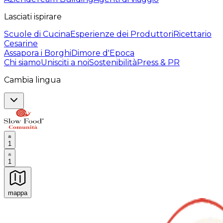
Lasciati ispirare
Scuole di Cucina
Esperienze dei Produttori
Ricettario
Cesarine
Assapora i Borghi
Dimore d'Epoca
Chi siamo
Unisciti a noi
Sostenibilità
Press & PR
Cambia lingua
1
1
mappa
Esperienze culinarie indimenticabili: Esperienze gastro