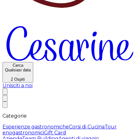
Cerca
Qualsiasi data
·
2
Ospiti
Unisciti a noi
Categorie
Esperienze gastronomiche
Corsi di Cucina
Tour
enogastronomici
Gift Card
Aziende
Team Building
Agenti di viaggio