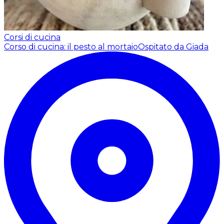
Corsi di cucina
Corso di cucina: il pesto al mortaio
Ospitato da Giada