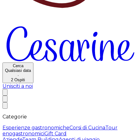
Cerca
Qualsiasi data
·
2
Ospiti
Unisciti a noi
Categorie
Esperienze gastronomiche
Corsi di Cucina
Tour
enogastronomici
Gift Card
Aziende
Team Building
Agenti di viaggio