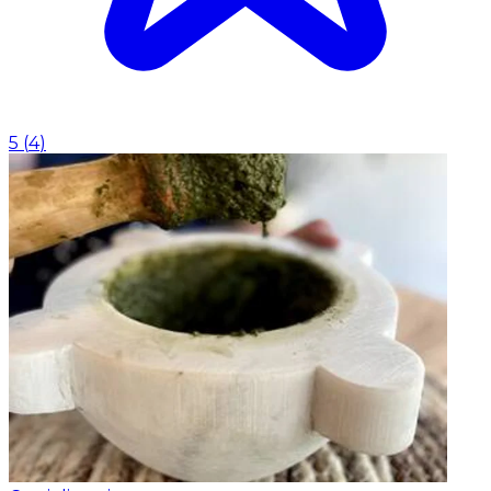
5
(
4
)