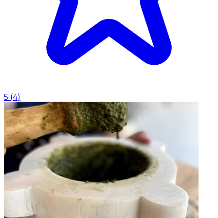
5
(
4
)