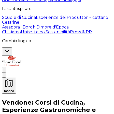
Lasciati ispirare
Scuole di Cucina
Esperienze dei Produttori
Ricettario
Cesarine
Assapora i Borghi
Dimore d'Epoca
Chi siamo
Unisciti a noi
Sostenibilità
Press & PR
Cambia lingua
mappa
Esperienze culinarie indimenticabili: Esperienze gastro
Vendone: Corsi di Cucina,
Esperienze Gastronomiche e