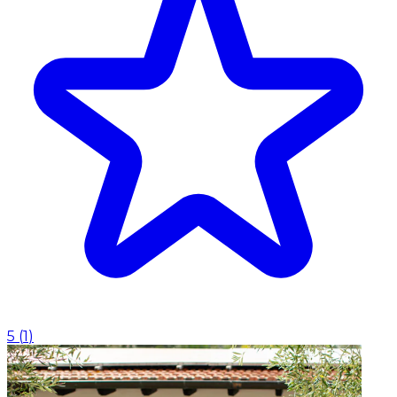
5
(
1
)