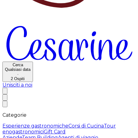
Cerca
Qualsiasi data
·
2
Ospiti
Unisciti a noi
Categorie
Esperienze gastronomiche
Corsi di Cucina
Tour
enogastronomici
Gift Card
Aziende
Team Building
Agenti di viaggio