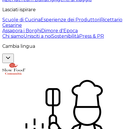
Lasciati ispirare
Scuole di Cucina
Esperienze dei Produttori
Ricettario
Cesarine
Assapora i Borghi
Dimore d'Epoca
Chi siamo
Unisciti a noi
Sostenibilità
Press & PR
Cambia lingua