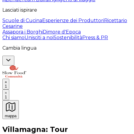
Lasciati ispirare
Scuole di Cucina
Esperienze dei Produttori
Ricettario
Cesarine
Assapora i Borghi
Dimore d'Epoca
Chi siamo
Unisciti a noi
Sostenibilità
Press & PR
Cambia lingua
1
1
mappa
Esperienze culinarie indimenticabili: Esperienze gastro
Villamagna: Tour