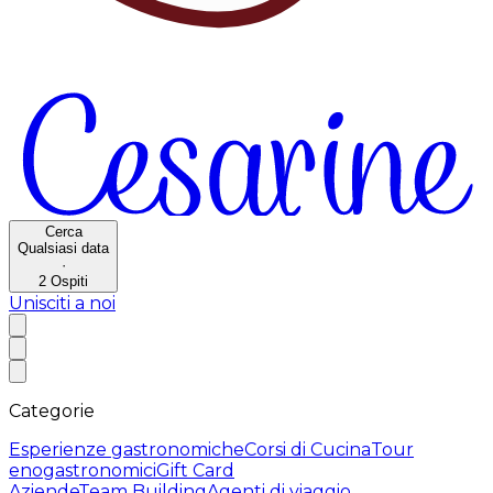
Cerca
Qualsiasi data
·
2
Ospiti
Unisciti a noi
Categorie
Esperienze gastronomiche
Corsi di Cucina
Tour
enogastronomici
Gift Card
Aziende
Team Building
Agenti di viaggio