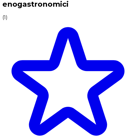
enogastronomici
(
1
)