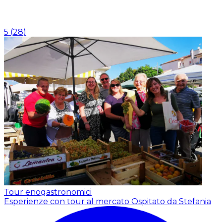
5
(
28
)
Tour enogastronomici
Esperienze con tour al mercato
Ospitato da Stefania