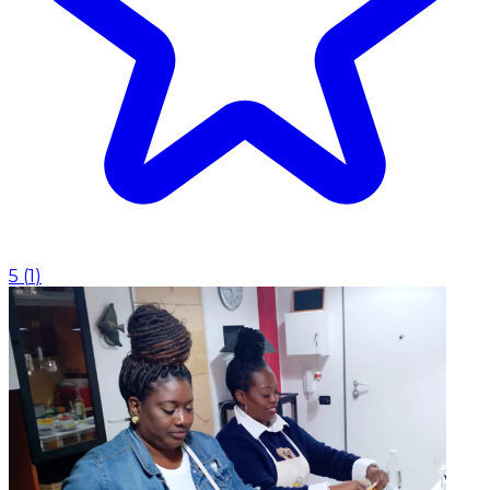
5
(
1
)