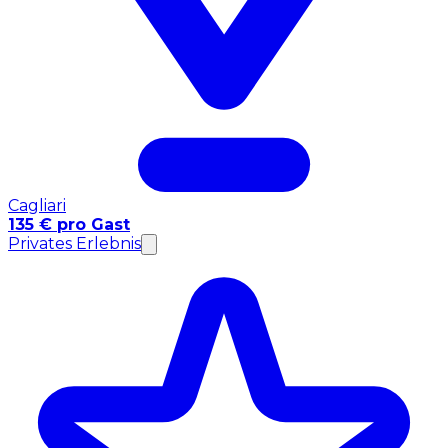
Cagliari
135 € pro Gast
Privates Erlebnis