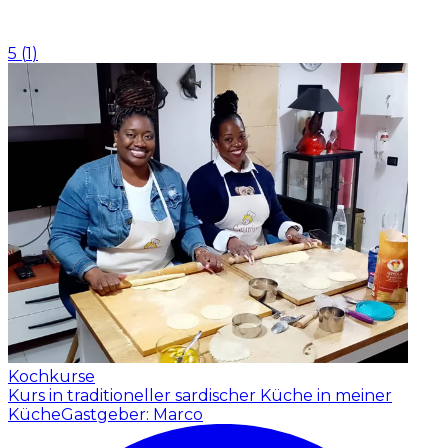
5
(
1
)
Kochkurse
Kurs in traditioneller sardischer Küche in meiner
Küche
Gastgeber: Marco