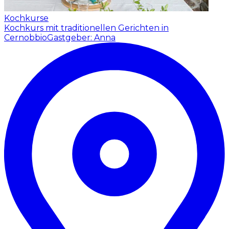
Kochkurse
Kochkurs mit traditionellen Gerichten in
Cernobbio
Gastgeber: Anna