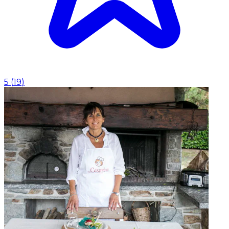
5
(
19
)