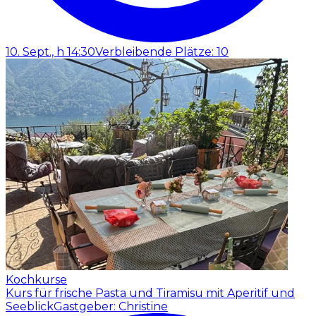
10. Sept., h 14:30
Verbleibende Plätze: 10
Kochkurse
Kurs für frische Pasta und Tiramisu mit Aperitif und
Seeblick
Gastgeber: Christine