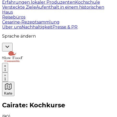
Erfahrungen lokaler Produzenten
Kochschule
Versteckte Ziele
Aufenthalt in einem historischen
Haus
Reisebüros
Cesarine-Rezeptsammlung
Über uns
Nachhaltigkeit
Presse & PR
Sprache ändern
1
1
Karte
Unvergessliche kulinarische Erlebnisse: Gastronomis
Cairate: Kochkurse
(
90
)