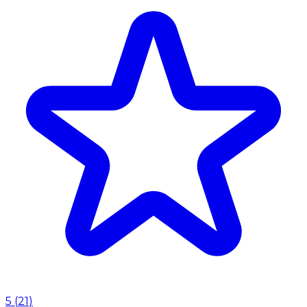
5
(
21
)