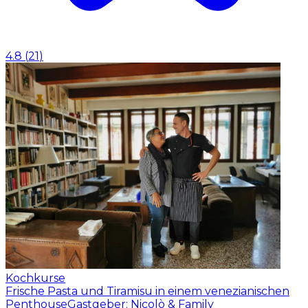
4.8
(
21
)
Kochkurse
Frische Pasta und Tiramisu in einem venezianischen
Penthouse
Gastgeber: Nicolò & Family