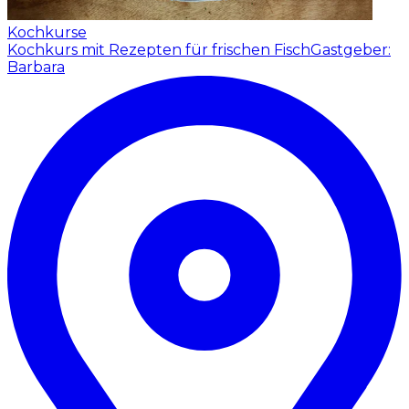
Kochkurse
Kochkurs mit Rezepten für frischen Fisch
Gastgeber:
Barbara