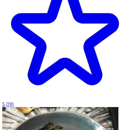
5
(
19
)