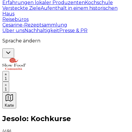
Erfahrungen lokaler Produzenten
Kochschule
Versteckte Ziele
Aufenthalt in einem historischen
Haus
Reisebüros
Cesarine-Rezeptsammlung
Über uns
Nachhaltigkeit
Presse & PR
Sprache ändern
1
1
Karte
Unvergessliche kulinarische Erlebnisse: Gastronomis
Jesolo: Kochkurse
(
49
)