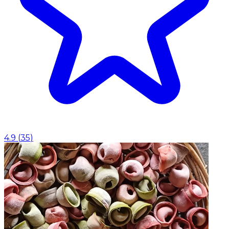
4.9
(
35
)