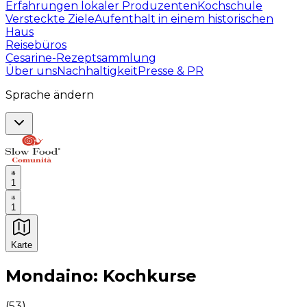
Erfahrungen lokaler Produzenten
Kochschule
Versteckte Ziele
Aufenthalt in einem historischen
Haus
Reisebüros
Cesarine-Rezeptsammlung
Über uns
Nachhaltigkeit
Presse & PR
Sprache ändern
1
1
Karte
Unvergessliche kulinarische Erlebnisse: Gastronomis
Mondaino: Kochkurse
(
53
)