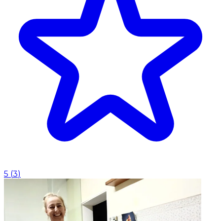
5
(
3
)