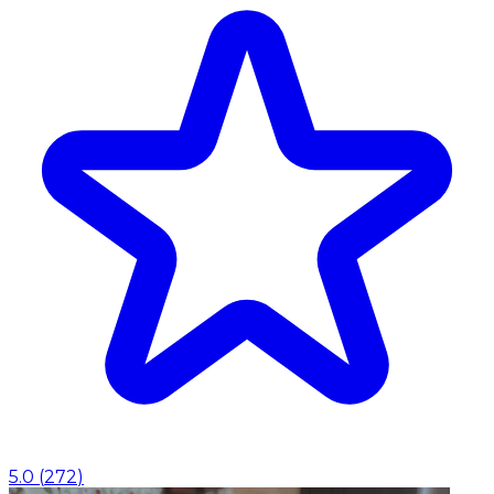
5.0
(
272
)