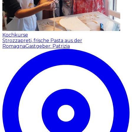
Kochkurse
Strozzapreti, frische Pasta aus der
Romagna
Gastgeber: Patrizia