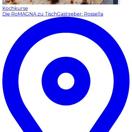
Kochkurse
Die RoMAGNA zu Tisch
Gastgeber: Rossella