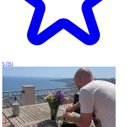
5
(
15
)