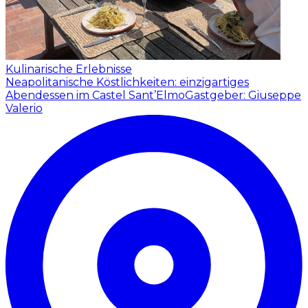
Kulinarische Erlebnisse
Neapolitanische Köstlichkeiten: einzigartiges
Abendessen im Castel Sant’Elmo
Gastgeber: Giuseppe
Valerio