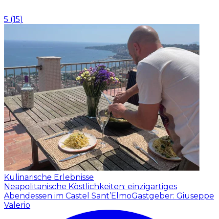
5
(
15
)
Kulinarische Erlebnisse
Neapolitanische Köstlichkeiten: einzigartiges
Abendessen im Castel Sant’Elmo
Gastgeber: Giuseppe
Valerio