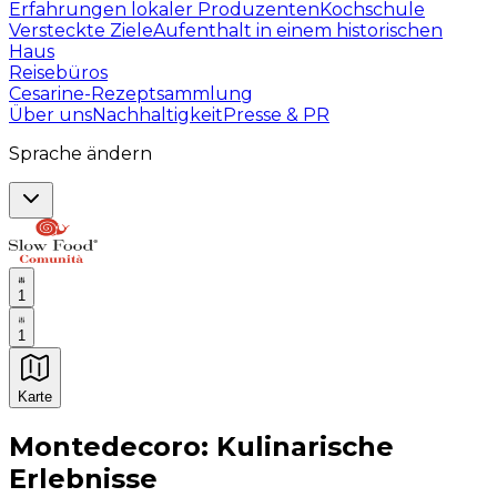
Erfahrungen lokaler Produzenten
Kochschule
Versteckte Ziele
Aufenthalt in einem historischen
Haus
Reisebüros
Cesarine-Rezeptsammlung
Über uns
Nachhaltigkeit
Presse & PR
Sprache ändern
1
1
Karte
Unvergessliche kulinarische Erlebnisse: Gastronomis
Montedecoro: Kulinarische
Erlebnisse