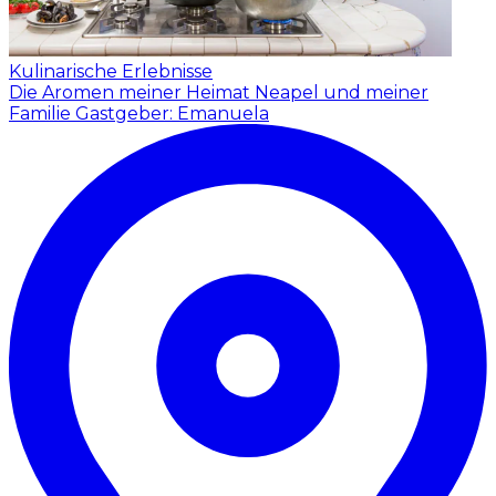
Kulinarische Erlebnisse
Die Aromen meiner Heimat Neapel und meiner
Familie
Gastgeber: Emanuela