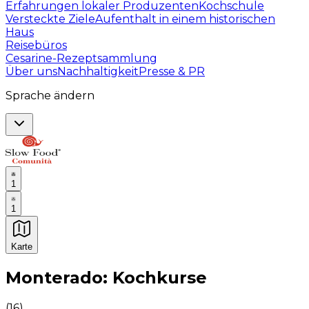
Erfahrungen lokaler Produzenten
Kochschule
Versteckte Ziele
Aufenthalt in einem historischen
Haus
Reisebüros
Cesarine-Rezeptsammlung
Über uns
Nachhaltigkeit
Presse & PR
Sprache ändern
1
1
Karte
Unvergessliche kulinarische Erlebnisse: Gastronomis
Monterado: Kochkurse
(
16
)