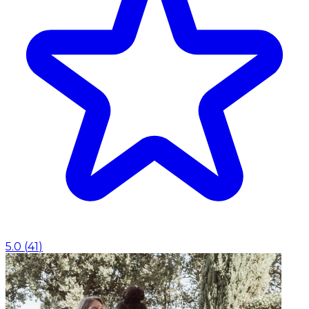
5.0
(
41
)