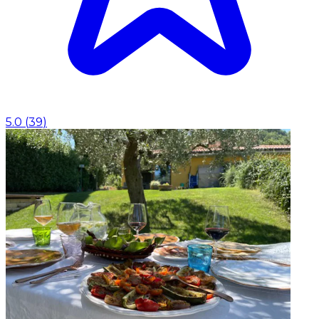
5.0
(
39
)