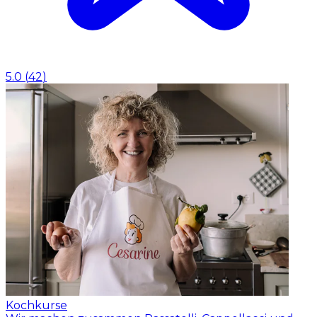
5.0
(
42
)
Kochkurse