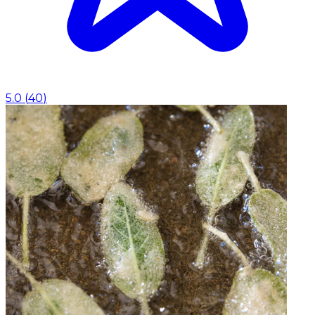
5.0
(
40
)