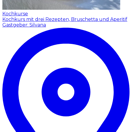
Kochkurse
Kochkurs mit drei Rezepten, Bruschetta und Aperitif
Gastgeber: Silvana