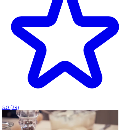
5.0
(
39
)