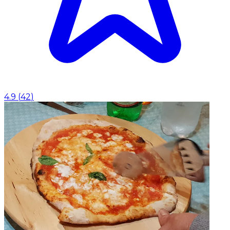
4.9
(
42
)