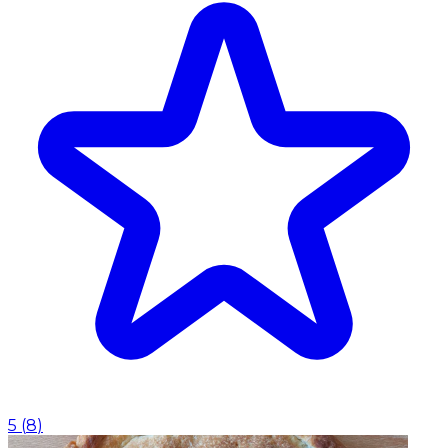
5
(
8
)