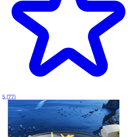
5
(
77
)