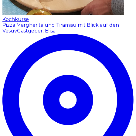
Kochkurse
Pizza Margherita und Tiramisu mit Blick auf den
Vesuv
Gastgeber: Elisa