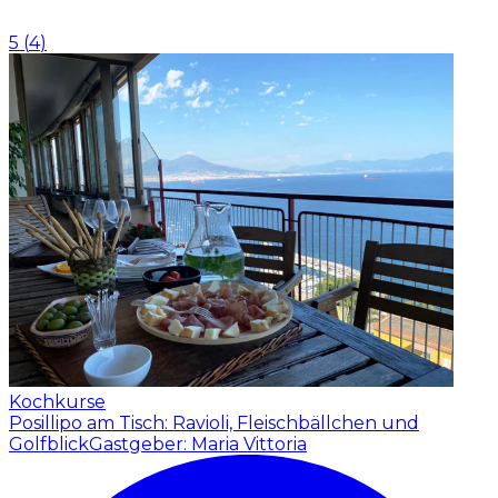
5
(
4
)
Kochkurse
Posillipo am Tisch: Ravioli, Fleischbällchen und
Golfblick
Gastgeber: Maria Vittoria