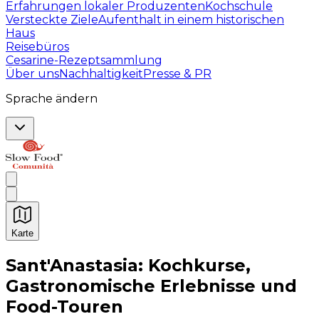
Erfahrungen lokaler Produzenten
Kochschule
Versteckte Ziele
Aufenthalt in einem historischen
Haus
Reisebüros
Cesarine-Rezeptsammlung
Über uns
Nachhaltigkeit
Presse & PR
Sprache ändern
Karte
Unvergessliche kulinarische Erlebnisse: Gastronomis
Sant'Anastasia: Kochkurse,
Gastronomische Erlebnisse und
Food-Touren