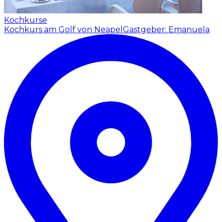
Kochkurse
Kochkurs am Golf von Neapel
Gastgeber: Emanuela