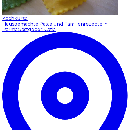
Kochkurse
Hausgemachte Pasta und Familienrezepte in
Parma
Gastgeber: Catia