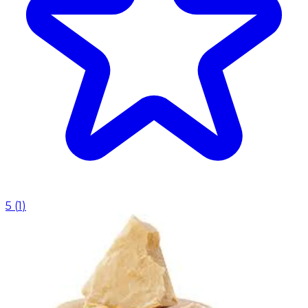
5
(
1
)