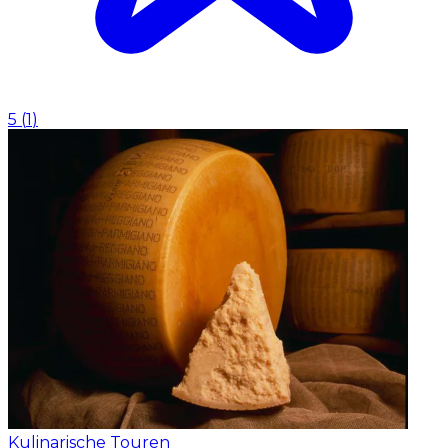
5
(
1
)
Kulinarische Touren