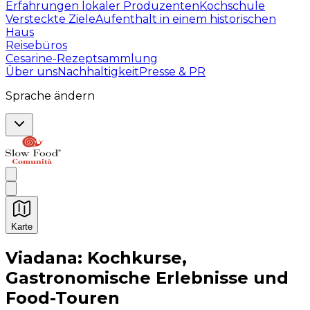
Erfahrungen lokaler Produzenten
Kochschule
Versteckte Ziele
Aufenthalt in einem historischen
Haus
Reisebüros
Cesarine-Rezeptsammlung
Über uns
Nachhaltigkeit
Presse & PR
Sprache ändern
Karte
Unvergessliche kulinarische Erlebnisse: Gastronomis
Viadana: Kochkurse,
Gastronomische Erlebnisse und
Food-Touren