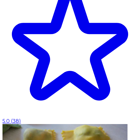
5.0
(
38
)