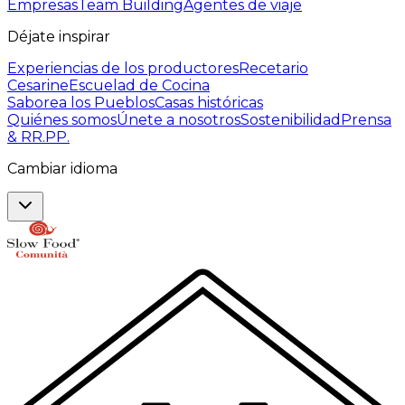
Empresas
Team Building
Agentes de viaje
Déjate inspirar
Experiencias de los productores
Recetario
Cesarine
Escuelad de Cocina
Saborea los Pueblos
Casas históricas
Quiénes somos
Únete a nosotros
Sostenibilidad
Prensa
& RR.PP.
Cambiar idioma