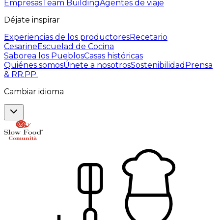
Empresas
Team Building
Agentes de viaje
Déjate inspirar
Experiencias de los productores
Recetario
Cesarine
Escuelad de Cocina
Saborea los Pueblos
Casas históricas
Quiénes somos
Únete a nosotros
Sostenibilidad
Prensa
& RR.PP.
Cambiar idioma