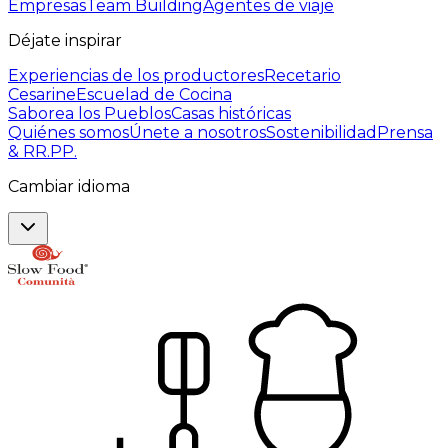
Empresas
Team Building
Agentes de viaje
Déjate inspirar
Experiencias de los productores
Recetario
Cesarine
Escuelad de Cocina
Saborea los Pueblos
Casas históricas
Quiénes somos
Únete a nosotros
Sostenibilidad
Prensa
& RR.PP.
Cambiar idioma