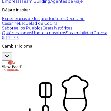
Empresas
Team Building
Agentes de viaje
Déjate inspirar
Experiencias de los productores
Recetario
Cesarine
Escuelad de Cocina
Saborea los Pueblos
Casas históricas
Quiénes somos
Únete a nosotros
Sostenibilidad
Prensa
& RR.PP.
Cambiar idioma