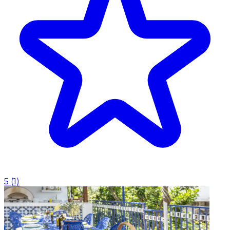
5
(
1
)