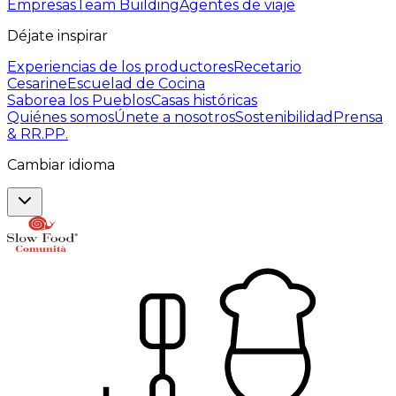
Empresas
Team Building
Agentes de viaje
Déjate inspirar
Experiencias de los productores
Recetario
Cesarine
Escuelad de Cocina
Saborea los Pueblos
Casas históricas
Quiénes somos
Únete a nosotros
Sostenibilidad
Prensa
& RR.PP.
Cambiar idioma