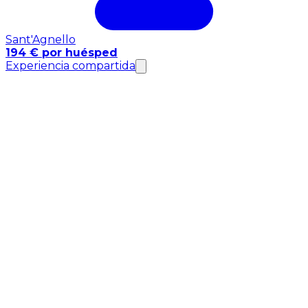
Sant'Agnello
194 € por huésped
Experiencia compartida