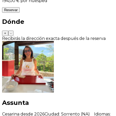
194,00 €
por huésped
Reservar
Dónde
+
-
Recibirás la dirección exacta después de la reserva
Assunta
Cesarina desde 2026
Ciudad
:
Sorrento (NA)
Idiomas
: