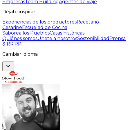
Empresas
Team Building
Agentes de viaje
Déjate inspirar
Experiencias de los productores
Recetario
Cesarine
Escuelad de Cocina
Saborea los Pueblos
Casas históricas
Quiénes somos
Únete a nosotros
Sostenibilidad
Prensa
& RR.PP.
Cambiar idioma