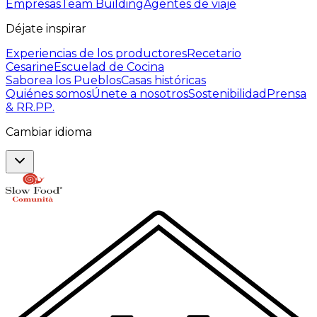
Empresas
Team Building
Agentes de viaje
Déjate inspirar
Experiencias de los productores
Recetario
Cesarine
Escuelad de Cocina
Saborea los Pueblos
Casas históricas
Quiénes somos
Únete a nosotros
Sostenibilidad
Prensa
& RR.PP.
Cambiar idioma