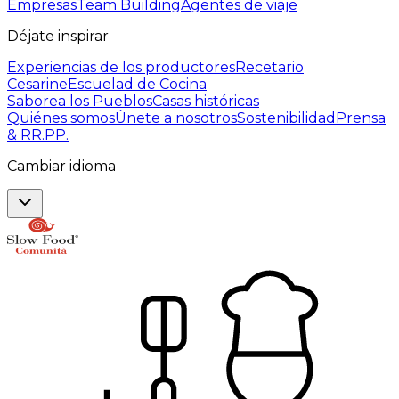
Empresas
Team Building
Agentes de viaje
Déjate inspirar
Experiencias de los productores
Recetario
Cesarine
Escuelad de Cocina
Saborea los Pueblos
Casas históricas
Quiénes somos
Únete a nosotros
Sostenibilidad
Prensa
& RR.PP.
Cambiar idioma