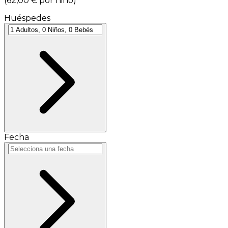
(
62,00 €
por niño
)
Huéspedes
Fecha