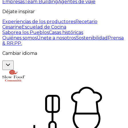
Empresas
Team Building
Agentes de viaje
Déjate inspirar
Experiencias de los productores
Recetario
Cesarine
Escuelad de Cocina
Saborea los Pueblos
Casas históricas
Quiénes somos
Únete a nosotros
Sostenibilidad
Prensa
& RR.PP.
Cambiar idioma