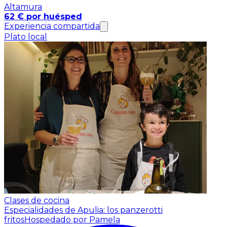
Altamura
62 € por huésped
Experiencia compartida
Plato local
Clases de cocina
Especialidades de Apulia: los panzerotti
fritos
Hospedado por Pamela