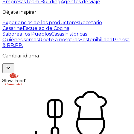
Empresas
Team Building
Agentes de viaje
Déjate inspirar
Experiencias de los productores
Recetario
Cesarine
Escuelad de Cocina
Saborea los Pueblos
Casas históricas
Quiénes somos
Únete a nosotros
Sostenibilidad
Prensa
& RR.PP.
Cambiar idioma