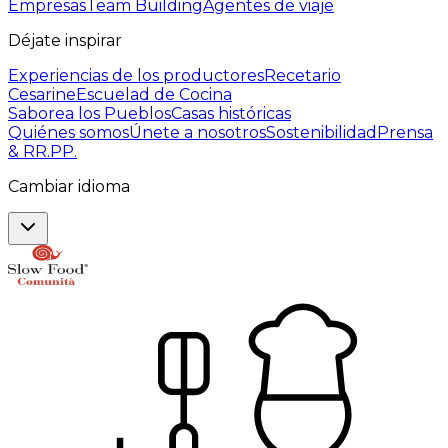
Empresas
Team Building
Agentes de viaje
Déjate inspirar
Experiencias de los productores
Recetario
Cesarine
Escuelad de Cocina
Saborea los Pueblos
Casas históricas
Quiénes somos
Únete a nosotros
Sostenibilidad
Prensa
& RR.PP.
Cambiar idioma