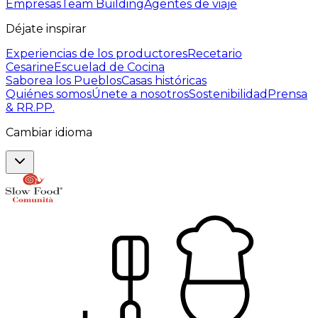
Empresas
Team Building
Agentes de viaje
Déjate inspirar
Experiencias de los productores
Recetario
Cesarine
Escuelad de Cocina
Saborea los Pueblos
Casas históricas
Quiénes somos
Únete a nosotros
Sostenibilidad
Prensa
& RR.PP.
Cambiar idioma