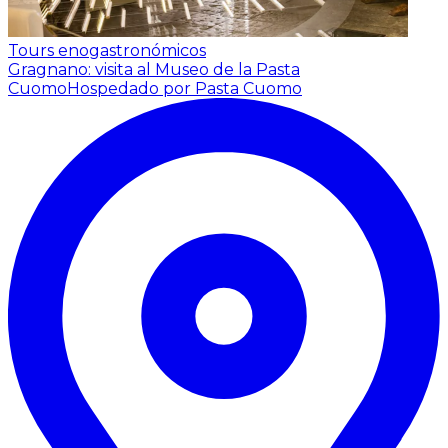
Tours enogastronómicos
Gragnano: visita al Museo de la Pasta
Cuomo
Hospedado por Pasta Cuomo