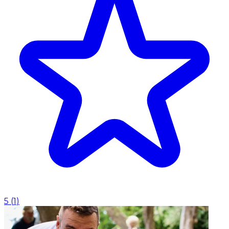
5
(
1
)