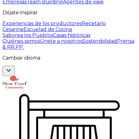
Empresas
Team Building
Agentes de viaje
Déjate inspirar
Experiencias de los productores
Recetario
Cesarine
Escuelad de Cocina
Saborea los Pueblos
Casas históricas
Quiénes somos
Únete a nosotros
Sostenibilidad
Prensa
& RR.PP.
Cambiar idioma