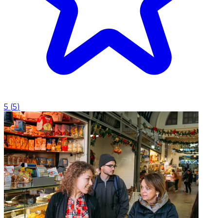
5
(
5
)