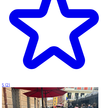
5
(
2
)