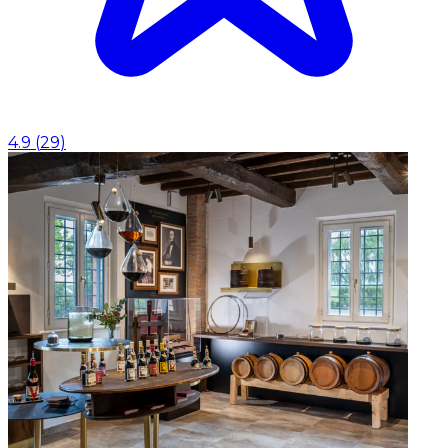
4.9
(
29
)