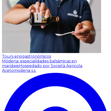
Tours enogastronómicos
Módena: especialidades balsámicas en
maridaje
Hospedado por Società Agricola
Acetomodena s.s.