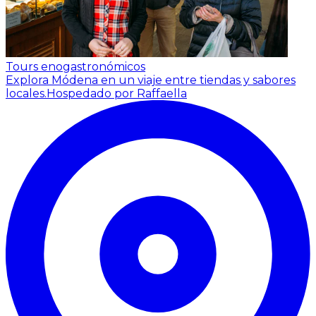
Tours enogastronómicos
Explora Módena en un viaje entre tiendas y sabores
locales.
Hospedado por Raffaella