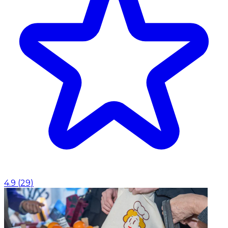
4.9
(
29
)