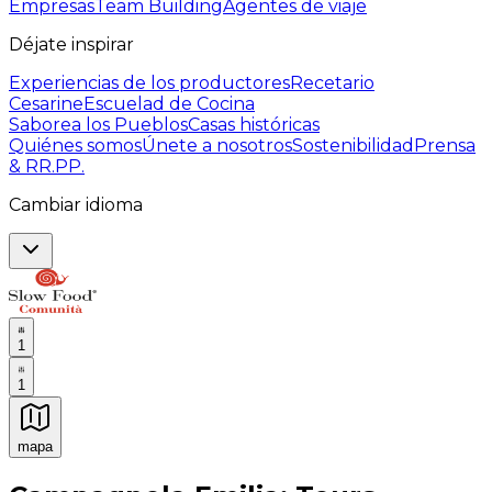
Empresas
Team Building
Agentes de viaje
Déjate inspirar
Experiencias de los productores
Recetario
Cesarine
Escuelad de Cocina
Saborea los Pueblos
Casas históricas
Quiénes somos
Únete a nosotros
Sostenibilidad
Prensa
& RR.PP.
Cambiar idioma
1
1
mapa
Experiencias culinarias inolvidables: Experiencias gast