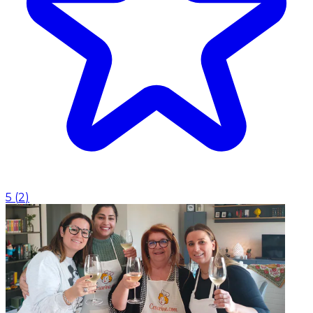
5
(
2
)