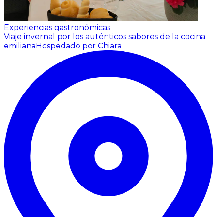
Experiencias gastronómicas
Viaje invernal por los auténticos sabores de la cocina
emiliana
Hospedado por Chiara