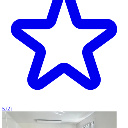
5
(
2
)