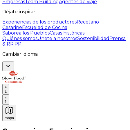
Empresas
Team Building
Agentes de viaje
Déjate inspirar
Experiencias de los productores
Recetario
Cesarine
Escuelad de Cocina
Saborea los Pueblos
Casas históricas
Quiénes somos
Únete a nosotros
Sostenibilidad
Prensa
& RR.PP.
Cambiar idioma
1
1
mapa
Experiencias culinarias inolvidables: Experiencias gast