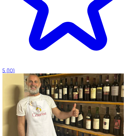
5
(
10
)