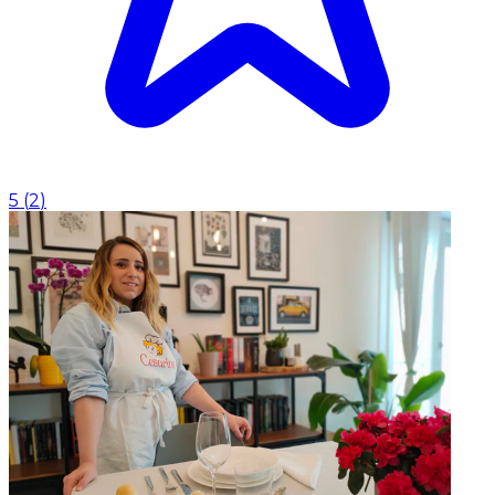
5
(
2
)