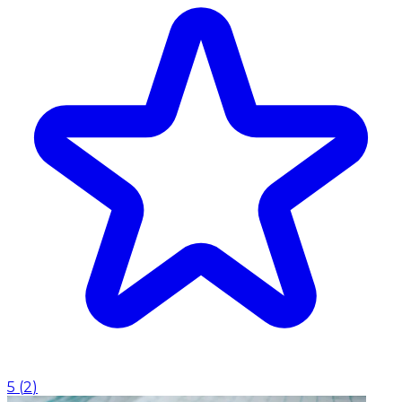
5
(
2
)