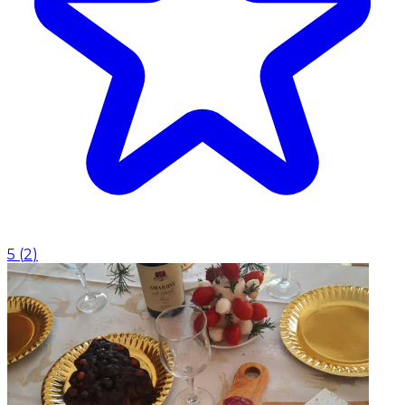
5
(
2
)