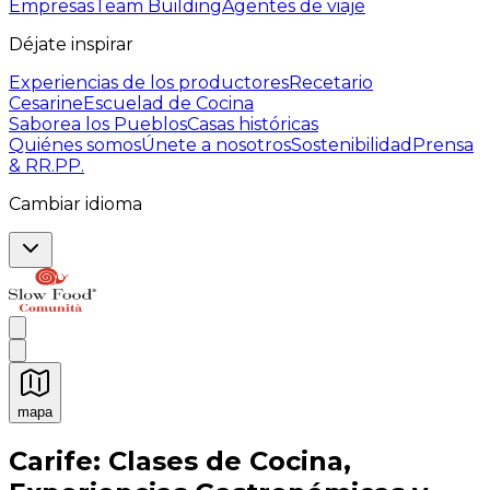
Empresas
Team Building
Agentes de viaje
Déjate inspirar
Experiencias de los productores
Recetario
Cesarine
Escuelad de Cocina
Saborea los Pueblos
Casas históricas
Quiénes somos
Únete a nosotros
Sostenibilidad
Prensa
& RR.PP.
Cambiar idioma
mapa
Experiencias culinarias inolvidables: Experiencias gast
Carife: Clases de Cocina,