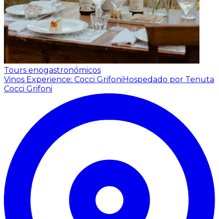
Tours enogastronómicos
Vinos Experience: Cocci Grifoni
Hospedado por Tenuta
Cocci Grifoni