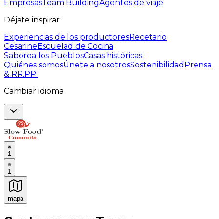
Empresas
Team Building
Agentes de viaje
Déjate inspirar
Experiencias de los productores
Recetario
Cesarine
Escuelad de Cocina
Saborea los Pueblos
Casas históricas
Quiénes somos
Únete a nosotros
Sostenibilidad
Prensa
& RR.PP.
Cambiar idioma
1
1
mapa
Experiencias culinarias inolvidables: Experiencias gast