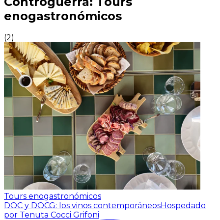
Controguerra: Tours
enogastronómicos
(
2
)
Tours enogastronómicos
DOC y DOCG: los vinos contemporáneos
Hospedado
por Tenuta Cocci Grifoni