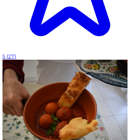
5
(
27
)