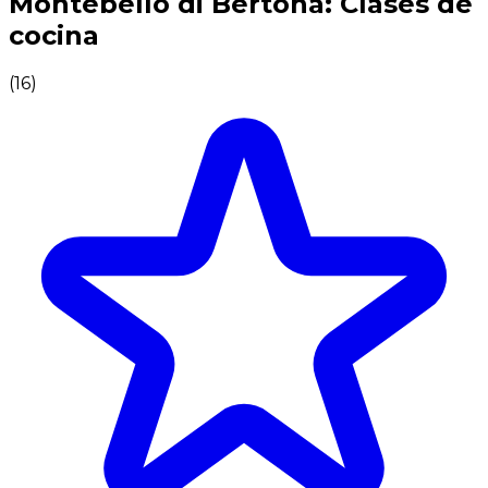
Montebello di Bertona: Clases de
cocina
(
16
)