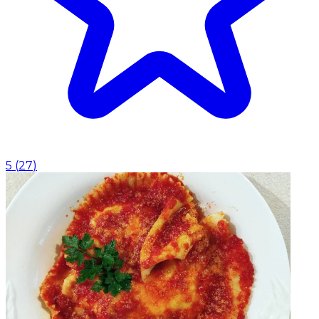
5
(
27
)