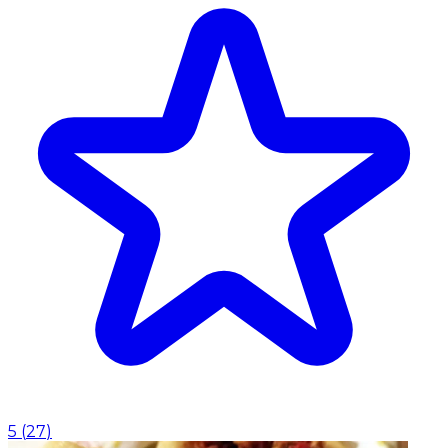
5
(
27
)