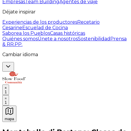
Empresas
Team Building
Agentes de viaje
Déjate inspirar
Experiencias de los productores
Recetario
Cesarine
Escuelad de Cocina
Saborea los Pueblos
Casas históricas
Quiénes somos
Únete a nosotros
Sostenibilidad
Prensa
& RR.PP.
Cambiar idioma
1
1
mapa
Experiencias culinarias inolvidables: Experiencias gast