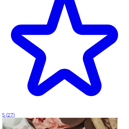
5
(
27
)