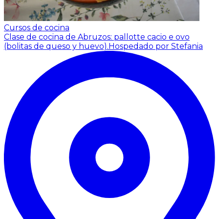
Cursos de cocina
Clase de cocina de Abruzos: pallotte cacio e ovo
(bolitas de queso y huevo).
Hospedado por Stefania