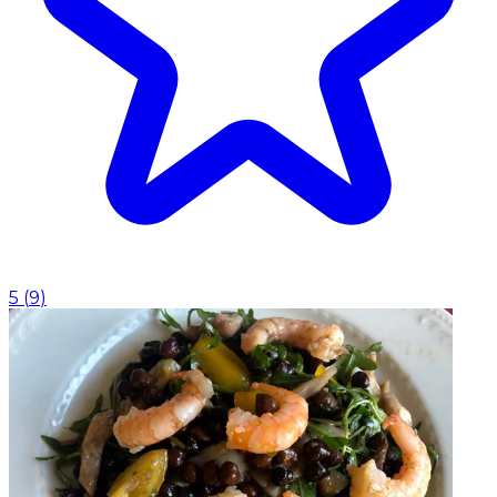
5
(
9
)