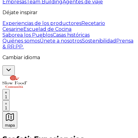
Empresas
Team Building
Agentes de viaje
Déjate inspirar
Experiencias de los productores
Recetario
Cesarine
Escuelad de Cocina
Saborea los Pueblos
Casas históricas
Quiénes somos
Únete a nosotros
Sostenibilidad
Prensa
& RR.PP.
Cambiar idioma
1
1
mapa
Experiencias culinarias inolvidables: Experiencias gast