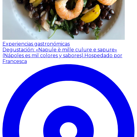
Experiencias gastronómicas
Degustación: «Napule è mille culure e sapure»
(Nápoles es mil colores y sabores).
Hospedado por
Francesca