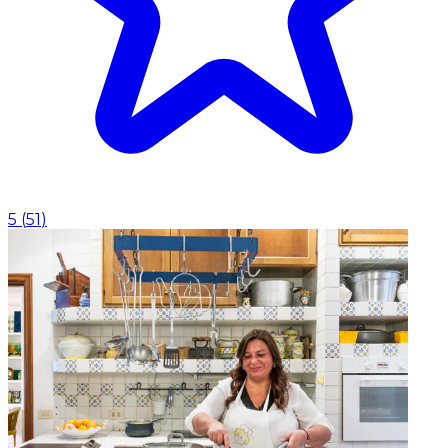
5
(
51
)