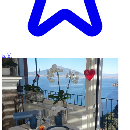
5
(
6
)