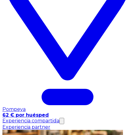
Pompeya
62 € por huésped
Experiencia compartida
Experiencia partner