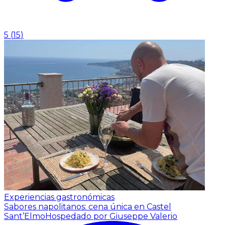
5
(
15
)
Experiencias gastronómicas
Sabores napolitanos: cena única en Castel
Sant’Elmo
Hospedado por Giuseppe Valerio