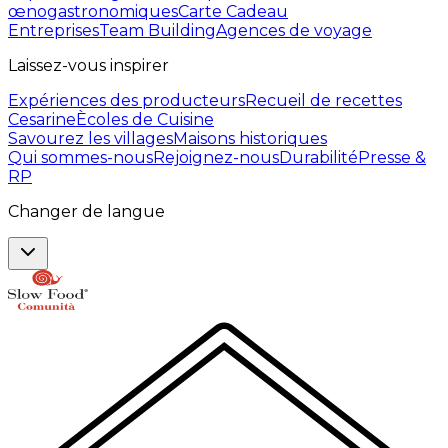
œnogastronomiques
Carte Cadeau
Entreprises
Team Building
Agences de voyage
Laissez-vous inspirer
Expériences des producteurs
Recueil de recettes
Cesarine
Ècoles de Cuisine
Savourez les villages
Maisons historiques
Qui sommes-nous
Rejoignez-nous
Durabilité
Presse &
RP
Changer de langue