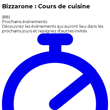
Expériences culinaires inoubliables : Expériences gas
Bizzarone : Cours de cuisine
(
88
)
Prochains événements
Découvrez les événements qui auront lieu dans les
prochains jours et rejoignez d'autres invités