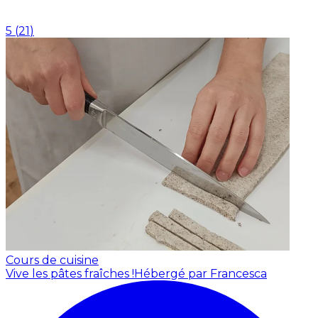
5
(
21
)
Cours de cuisine
Vive les pâtes fraîches !
Hébergé par Francesca