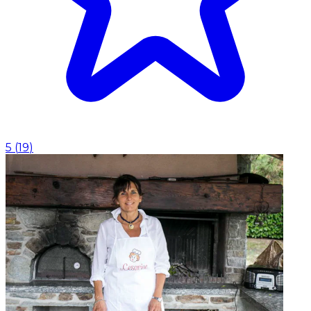
5
(
19
)