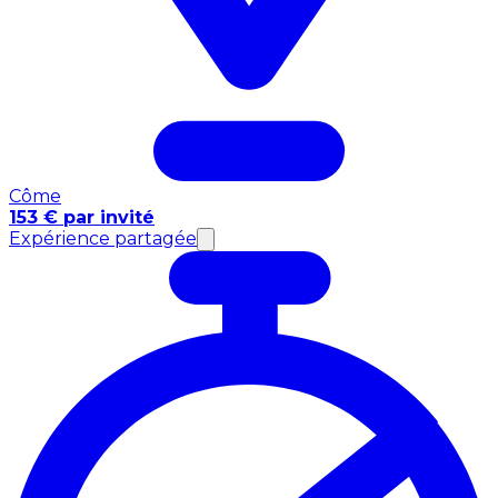
Côme
153 € par invité
Expérience partagée