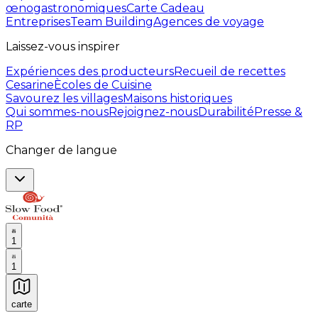
œnogastronomiques
Carte Cadeau
Entreprises
Team Building
Agences de voyage
Laissez-vous inspirer
Expériences des producteurs
Recueil de recettes
Cesarine
Ècoles de Cuisine
Savourez les villages
Maisons historiques
Qui sommes-nous
Rejoignez-nous
Durabilité
Presse &
RP
Changer de langue
1
1
carte