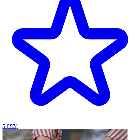
5
(
153
)