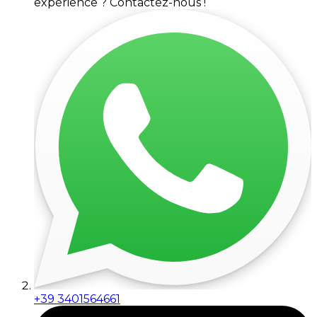
expérience ? Contactez-nous !
+39 3401564661