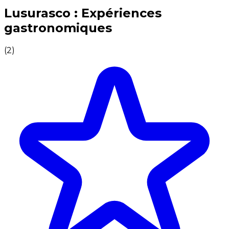
Expériences culinaires inoubliables : Expériences gas
Lusurasco : Expériences
gastronomiques
(
2
)