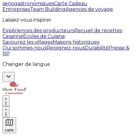
œnogastronomiques
Carte Cadeau
Entreprises
Team Building
Agences de voyage
Laissez-vous inspirer
Expériences des producteurs
Recueil de recettes
Cesarine
Ècoles de Cuisine
Savourez les villages
Maisons historiques
Qui sommes-nous
Rejoignez-nous
Durabilité
Presse &
RP
Changer de langue
1
1
carte