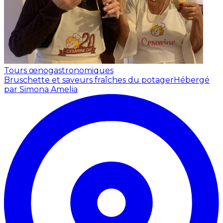
Tours œnogastronomiques
Bruschette et saveurs fraîches du potager
Hébergé
par Simona Amelia