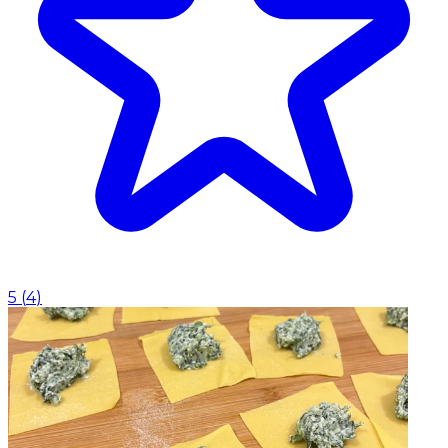
5
(
4
)