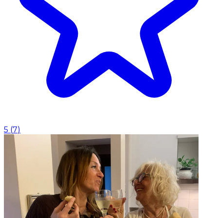
5
(
7
)