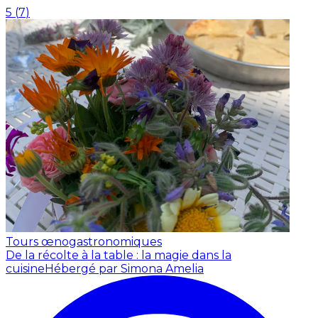
5
(
7
)
Tours œnogastronomiques
De la récolte à la table : la magie dans la
cuisine
Hébergé par Simona Amelia