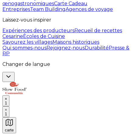
œnogastronomiques
Carte Cadeau
Entreprises
Team Building
Agences de voyage
Laissez-vous inspirer
Expériences des producteurs
Recueil de recettes
Cesarine
Ècoles de Cuisine
Savourez les villages
Maisons historiques
Qui sommes-nous
Rejoignez-nous
Durabilité
Presse &
RP
Changer de langue
1
1
carte