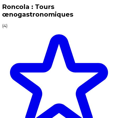
Expériences culinaires inoubliables : Expériences gas
Roncola : Tours
œnogastronomiques
(
4
)