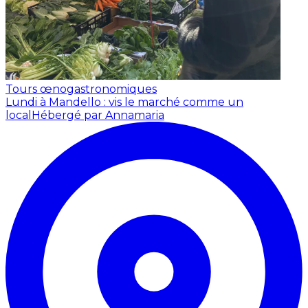
Tours œnogastronomiques
Lundi à Mandello : vis le marché comme un
local
Hébergé par Annamaria