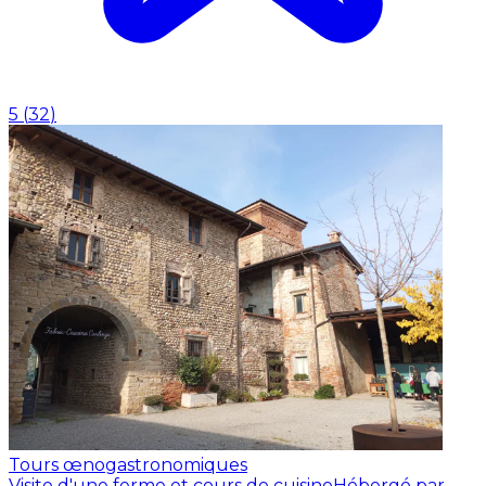
5
(
32
)
Tours œnogastronomiques
Visite d'une ferme et cours de cuisine
Hébergé par