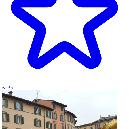
5
(
33
)