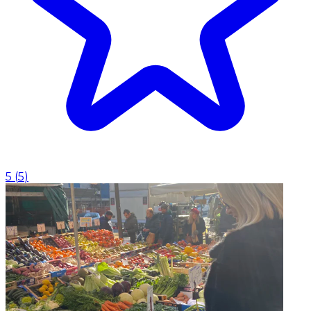
5
(
5
)