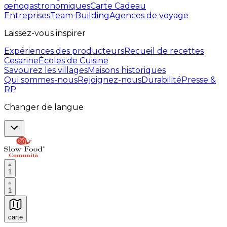
œnogastronomiques
Carte Cadeau
Entreprises
Team Building
Agences de voyage
Laissez-vous inspirer
Expériences des producteurs
Recueil de recettes
Cesarine
Ècoles de Cuisine
Savourez les villages
Maisons historiques
Qui sommes-nous
Rejoignez-nous
Durabilité
Presse &
RP
Changer de langue
1
1
carte