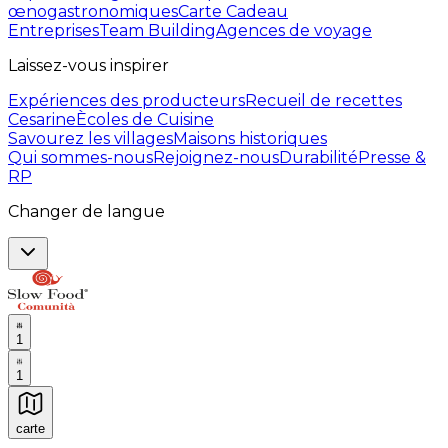
œnogastronomiques
Carte Cadeau
Entreprises
Team Building
Agences de voyage
Laissez-vous inspirer
Expériences des producteurs
Recueil de recettes
Cesarine
Ècoles de Cuisine
Savourez les villages
Maisons historiques
Qui sommes-nous
Rejoignez-nous
Durabilité
Presse &
RP
Changer de langue
1
1
carte