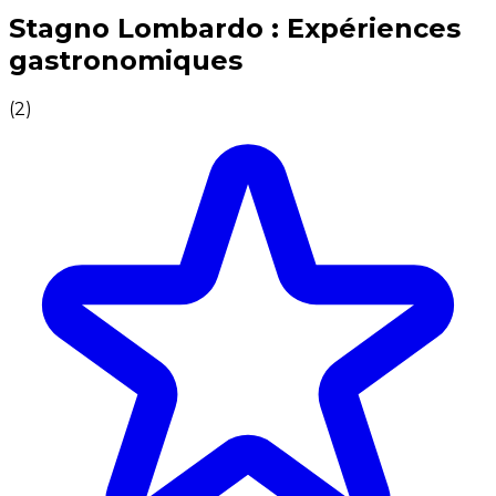
Expériences culinaires inoubliables : Expériences gas
Stagno Lombardo : Expériences
gastronomiques
(
2
)