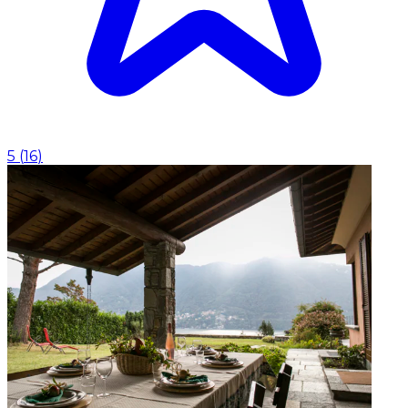
5
(
16
)