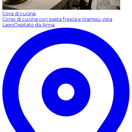
Corsi di cucina
Corso di cucina con pasta fresca e tiramisù vista
Lago
Ospitato da Anna