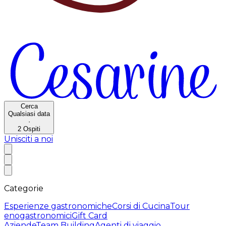
Cerca
Qualsiasi data
·
2
Ospiti
Unisciti a noi
Categorie
Esperienze gastronomiche
Corsi di Cucina
Tour
enogastronomici
Gift Card
Aziende
Team Building
Agenti di viaggio