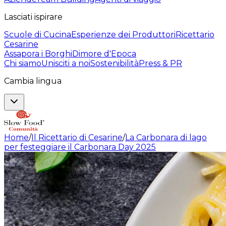
Lasciati ispirare
Scuole di Cucina
Esperienze dei Produttori
Ricettario
Cesarine
Assapora i Borghi
Dimore d'Epoca
Chi siamo
Unisciti a noi
Sostenibilità
Press & PR
Cambia lingua
Home
/
Il Ricettario di Cesarine
/
La Carbonara di lago
per festeggiare il Carbonara Day 2025