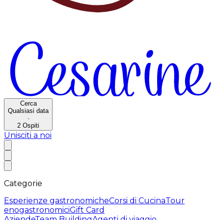
Cerca
Qualsiasi data
·
2
Ospiti
Unisciti a noi
Categorie
Esperienze gastronomiche
Corsi di Cucina
Tour
enogastronomici
Gift Card
Aziende
Team Building
Agenti di viaggio