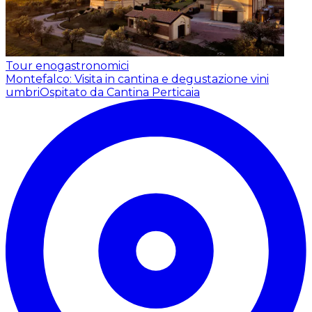
Tour enogastronomici
Montefalco: Visita in cantina e degustazione vini
umbri
Ospitato da Cantina Perticaia