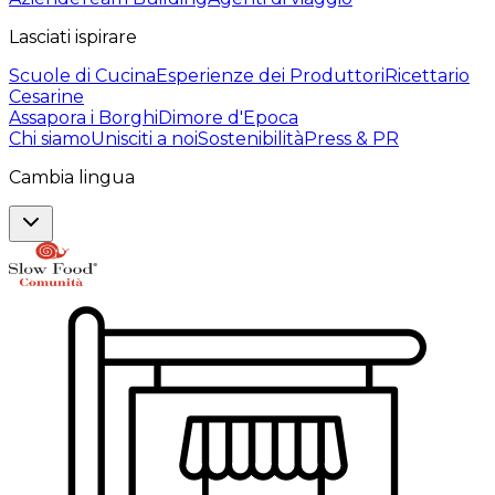
Lasciati ispirare
Scuole di Cucina
Esperienze dei Produttori
Ricettario
Cesarine
Assapora i Borghi
Dimore d'Epoca
Chi siamo
Unisciti a noi
Sostenibilità
Press & PR
Cambia lingua