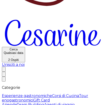
Cerca
Qualsiasi data
·
2
Ospiti
Unisciti a noi
Categorie
Esperienze gastronomiche
Corsi di Cucina
Tour
enogastronomici
Gift Card
Aziende
Team Building
Agenti di viaggio