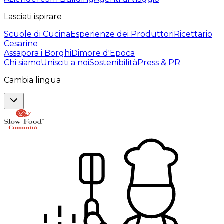
Lasciati ispirare
Scuole di Cucina
Esperienze dei Produttori
Ricettario
Cesarine
Assapora i Borghi
Dimore d'Epoca
Chi siamo
Unisciti a noi
Sostenibilità
Press & PR
Cambia lingua