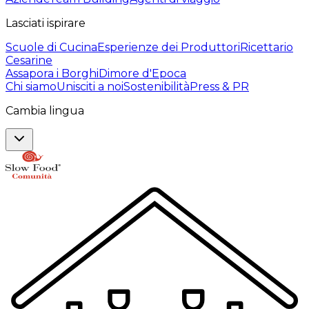
Lasciati ispirare
Scuole di Cucina
Esperienze dei Produttori
Ricettario
Cesarine
Assapora i Borghi
Dimore d'Epoca
Chi siamo
Unisciti a noi
Sostenibilità
Press & PR
Cambia lingua