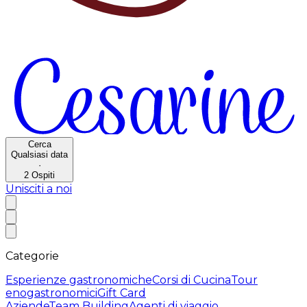
Cerca
Qualsiasi data
·
2
Ospiti
Unisciti a noi
Categorie
Esperienze gastronomiche
Corsi di Cucina
Tour
enogastronomici
Gift Card
Aziende
Team Building
Agenti di viaggio