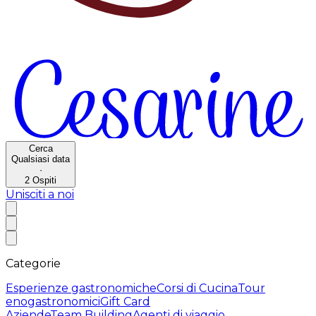
Cerca
Qualsiasi data
·
2
Ospiti
Unisciti a noi
Categorie
Esperienze gastronomiche
Corsi di Cucina
Tour
enogastronomici
Gift Card
Aziende
Team Building
Agenti di viaggio