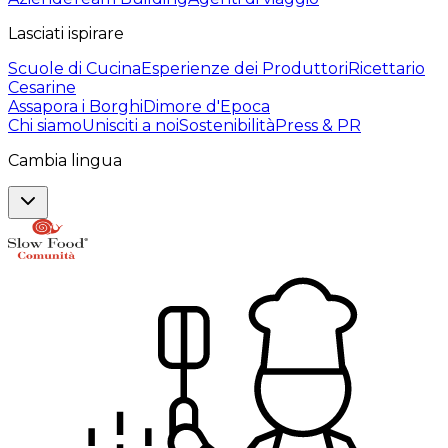
Lasciati ispirare
Scuole di Cucina
Esperienze dei Produttori
Ricettario
Cesarine
Assapora i Borghi
Dimore d'Epoca
Chi siamo
Unisciti a noi
Sostenibilità
Press & PR
Cambia lingua