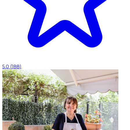
5.0
(
188
)