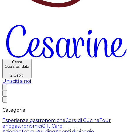
Cerca
Qualsiasi data
·
2
Ospiti
Unisciti a noi
Categorie
Esperienze gastronomiche
Corsi di Cucina
Tour
enogastronomici
Gift Card
Aziende
Team Building
Agenti di viaggio