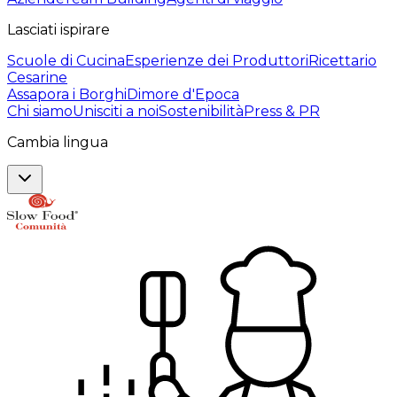
Lasciati ispirare
Scuole di Cucina
Esperienze dei Produttori
Ricettario
Cesarine
Assapora i Borghi
Dimore d'Epoca
Chi siamo
Unisciti a noi
Sostenibilità
Press & PR
Cambia lingua