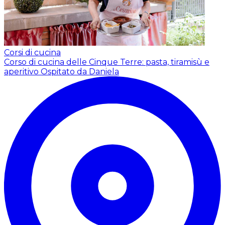
Corsi di cucina
Corso di cucina delle Cinque Terre: pasta, tiramisù e
aperitivo
Ospitato da Daniela