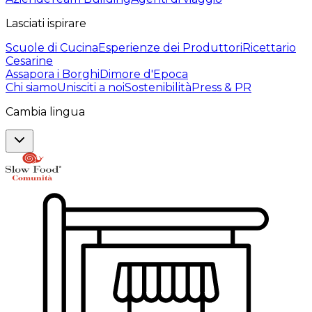
Lasciati ispirare
Scuole di Cucina
Esperienze dei Produttori
Ricettario
Cesarine
Assapora i Borghi
Dimore d'Epoca
Chi siamo
Unisciti a noi
Sostenibilità
Press & PR
Cambia lingua