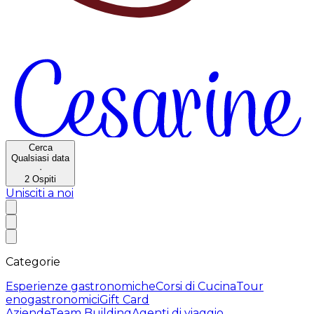
Cerca
Qualsiasi data
·
2
Ospiti
Unisciti a noi
Categorie
Esperienze gastronomiche
Corsi di Cucina
Tour
enogastronomici
Gift Card
Aziende
Team Building
Agenti di viaggio