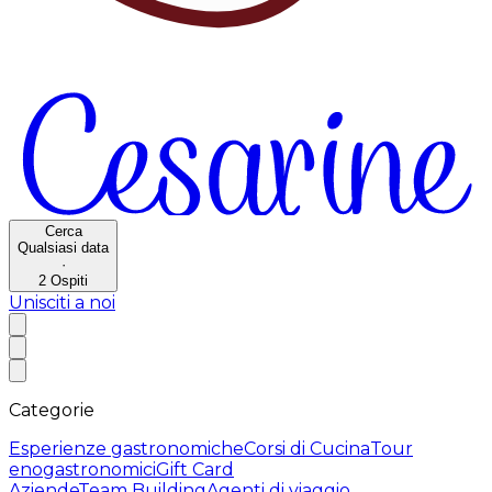
Cerca
Qualsiasi data
·
2
Ospiti
Unisciti a noi
Categorie
Esperienze gastronomiche
Corsi di Cucina
Tour
enogastronomici
Gift Card
Aziende
Team Building
Agenti di viaggio