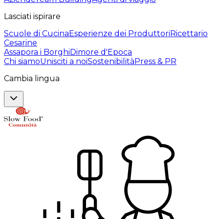
Lasciati ispirare
Scuole di Cucina
Esperienze dei Produttori
Ricettario
Cesarine
Assapora i Borghi
Dimore d'Epoca
Chi siamo
Unisciti a noi
Sostenibilità
Press & PR
Cambia lingua