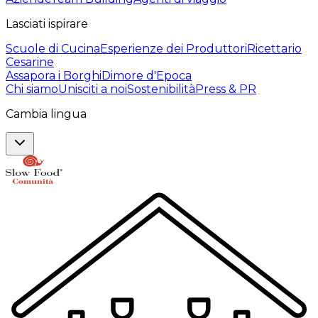
Lasciati ispirare
Scuole di Cucina
Esperienze dei Produttori
Ricettario
Cesarine
Assapora i Borghi
Dimore d'Epoca
Chi siamo
Unisciti a noi
Sostenibilità
Press & PR
Cambia lingua