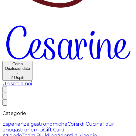
Cerca
Qualsiasi data
·
2
Ospiti
Unisciti a noi
Categorie
Esperienze gastronomiche
Corsi di Cucina
Tour
enogastronomici
Gift Card
Aziende
Team Building
Agenti di viaggio