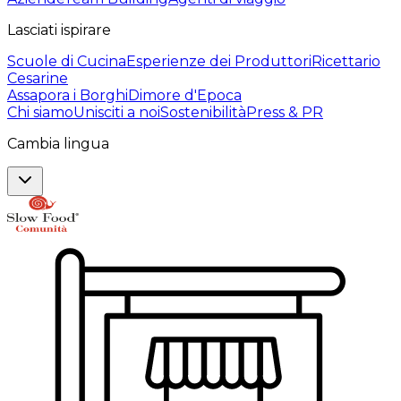
Lasciati ispirare
Scuole di Cucina
Esperienze dei Produttori
Ricettario
Cesarine
Assapora i Borghi
Dimore d'Epoca
Chi siamo
Unisciti a noi
Sostenibilità
Press & PR
Cambia lingua