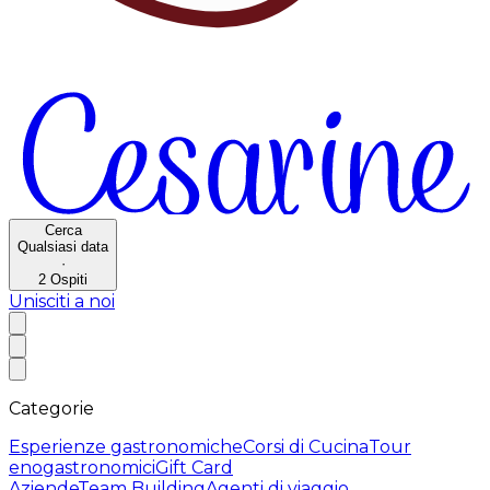
Cerca
Qualsiasi data
·
2
Ospiti
Unisciti a noi
Categorie
Esperienze gastronomiche
Corsi di Cucina
Tour
enogastronomici
Gift Card
Aziende
Team Building
Agenti di viaggio