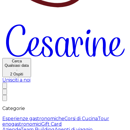
Cerca
Qualsiasi data
·
2
Ospiti
Unisciti a noi
Categorie
Esperienze gastronomiche
Corsi di Cucina
Tour
enogastronomici
Gift Card
Aziende
Team Building
Agenti di viaggio