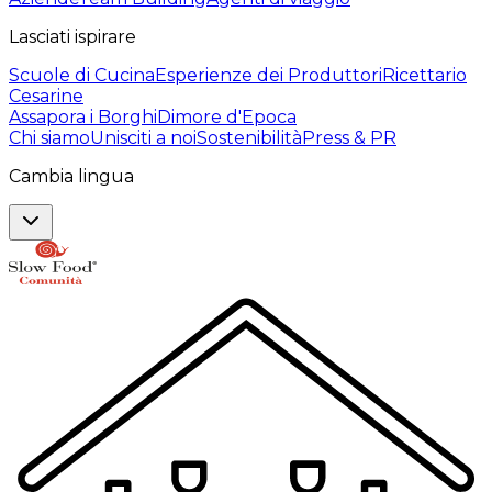
Lasciati ispirare
Scuole di Cucina
Esperienze dei Produttori
Ricettario
Cesarine
Assapora i Borghi
Dimore d'Epoca
Chi siamo
Unisciti a noi
Sostenibilità
Press & PR
Cambia lingua